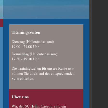
Trainingszeiten
Dienstag (Hallenbadsaison):
19.00 - 21.00 Uhr
Donnerstag (Hallenbadsaison):
17:30 - 19:30 Uhr
Die Trainingszeiten für unsere Kurse usw
können Sie direkt auf der entsprechenden
Seite einsehen.
Über uns
Wir, der SC Hellas Castrop, sind ein