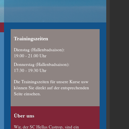
Trainingszeiten
Dienstag (Hallenbadsaison):
19.00 - 21.00 Uhr
Donnerstag (Hallenbadsaison):
17:30 - 19:30 Uhr
Die Trainingszeiten für unsere Kurse usw
können Sie direkt auf der entsprechenden
Seite einsehen.
Über uns
Wir, der SC Hellas Castrop, sind ein